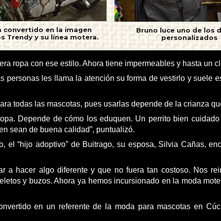
a convertido en la imagen
Bruno luce uno de los 
s Trendy y su línea motera.
personalizados
ra ropa con ese estilo. Ahora tiene impermeables y hasta un cló
 personas les llama la atención su forma de vestirlo y suele e
ara todas las mascotas, pues usarlas depende de la crianza qu
ropa. Depende de cómo los eduquen. Un perrito bien cuidado
n sean de buena calidad”, puntualizó.
o, el “hijo adoptivo” de Buitrago, su esposa, Silvia Cañas, e
r a hacer algo diferente y que no fuera tan costoso. Nos r
etos y buzos. Ahora ya hemos incursionado en la moda motera
convertido en un referente de la moda para mascotas en Cúcu