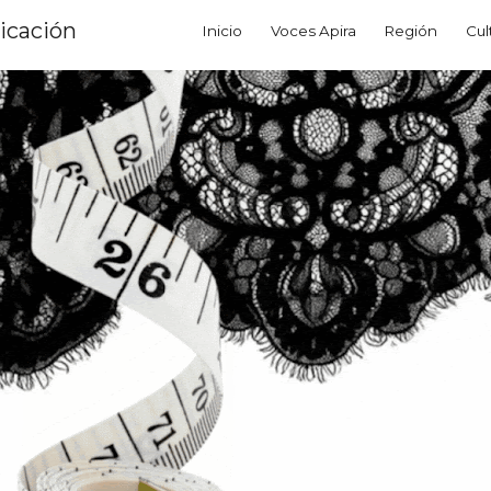
icación
Inicio
Voces Apira
Región
Cul
ip to main content
Skip to navigat